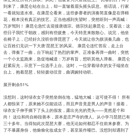
到来了，康昆仑站在台上，却一直皱着眉头摇头叹息。俗话说，行家
一看就知道水准。在康昆仑看来，这些参赛者的演奏简直像是在弹棉
花，根本没有真正的技艺。正当他感到失望时，突然听到一声高喊：
万岁驾到！ 康昆仑急忙去迎接唐德宗。德宗扶起康昆仑，笑着说：这
些日子我忙于朝政，感到有些疲惫，今天特意来散散心。说完，他坐
在椅子上，已经好久没听你弹琵琶了，今天就让你为朕演奏几曲，也
让百姓们见识一下大唐‘琵琶王’的风采。 康昆仑连忙答应，走上台
去，弹奏了一曲，台下响起了热烈的掌声。正准备再弹一曲时，突然
一个小太监跑来，急促地喊道：万岁有旨，想听其他人弹奏。 康昆仑
赶紧应允，示意下一位选手上台。这时，一位穿着绿衣的女子端坐在
台上，抱着琵琶，轻轻拨动弦音，曲调婉转动听。
展开剩余51%
没想到，这时绿衣女子突然坐倒在地，猛地大喊：这可使不得！ 所有
人都惊呆了，原来她不仅能说话，而且声音竟是男人的声音！接着，
绿衣女子伸手摘下了头上的假发，露出光光的秃头——竟然是个和
尚！ 这位和尚自称段善本，原本是庄严寺的僧人。从小学习琵琶已有
三十多年。当得知此次琵琶大赛，他无论如何都忍不住前来参赛。为
了不暴露身份，他偷偷化妆成女子，甚至装作哑巴。没想到却遇到了