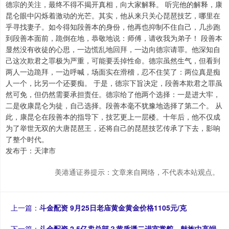
德宗的关注，最终不得不揭开真相，向大家解释。 听完他的解释，康
昆仑眼中闪烁着激动的光芒。其实，他从来只关心琵琶技艺，哪里在
乎寻找妻子。如今得知段善本的身份，他再也抑制不住自己，几步跑
到段善本面前，跪倒在地，恭敬地说：师傅，请收我为弟子！ 段善本
显然没有收徒的心思，一边慌乱地回拜，一边向德宗请罪。他深知自
己这次欺君之罪极为严重，可能要丢掉性命。德宗虽然生气，但看到
两人一边跪拜，一边呼喊，场面实在滑稽，忍不住笑了：两位真是痴
人一个，比另一个还要痴。 于是，德宗下旨决定，段善本欺君之罪虽
然可免，但仍然需要承担责任。德宗给了他两个选择：一是进大牢，
二是收康昆仑为徒，自己选择。段善本毫不犹豫地选择了第二个。 从
此，康昆仑在段善本的指导下，技艺更上一层楼。十年后，他不仅成
为了举世无双的大唐琵琶王，还将自己的琵琶技艺传承了下去，影响
了整个时代。
发布于：天津市
美港通证券提示：文章来自网络，不代表本站观点。
上一篇：
斗金配资 9月25日老庙黄金黄金价格1105元/克
下一篇：
斗金配资 2.5亿卖总部？黄质潘二进宫掌舵，魅族中高端