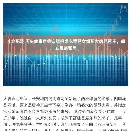
大唐贞元年间，长安城内的街道两侧新建了两座华丽的彩楼，四周花
香四溢。原来是唐德宗皇帝下令，举办一场盛大的琵琶大赛，并指定
宫廷乐师康昆仑负责筹办所有的事务。 康昆仑自幼便学习琵琶。十五
岁那年，他独自一人来到长安，成为了宫廷首席乐师的弟子。几年
后，唐德宗登基，举行宴会时，康昆仑弹奏了一曲《羽调录要》，音
律之美让所有人惊叹。从此，他被誉为大唐琵琶王。 比赛的日子终于