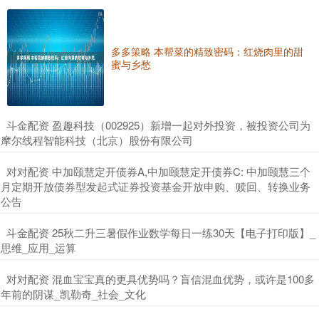
多多策略 本帮菜的精致密码：红烧肉里的甜
蜜与乡愁
​斗金配资 盈趣科技（002925）新增一起对外投资，被投资公司为
摩尔线程智能科技（北京）股份有限公司
​对对配资 中加颐慧定开债券A,中加颐慧定开债券C: 中加颐慧三个
月定期开放债券型发起式证券投资基金开放申购、赎回、转换业务
公告
​斗金配资 25秋二升三暑假作业数学每日一练30天【电子打印版】_
思维_应用_运算
​对对配资 混血宝宝真的更具优势吗？盲信混血优势，或许是100多
年前的阴谋_凯勒奇_社会_文化