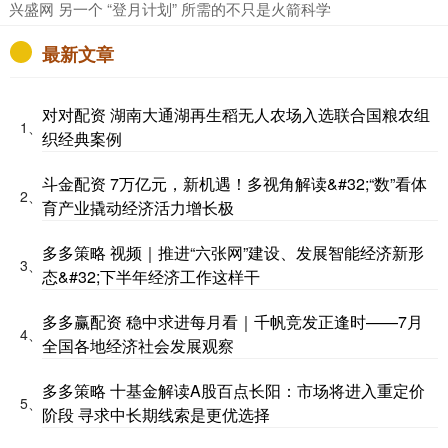
​兴盛网 另一个 “登月计划” 所需的不只是火箭科学
最新文章
对对配资 湖南大通湖再生稻无人农场入选联合国粮农组
1、
织经典案例
斗金配资 7万亿元，新机遇！多视角解读&#32;“数”看体
2、
育产业撬动经济活力增长极
多多策略 视频｜推进“六张网”建设、发展智能经济新形
3、
态&#32;下半年经济工作这样干
多多赢配资 稳中求进每月看｜千帆竞发正逢时——7月
4、
全国各地经济社会发展观察
多多策略 十基金解读A股百点长阳：市场将进入重定价
5、
阶段 寻求中长期线索是更优选择