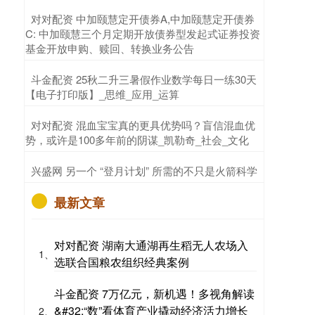
​对对配资 中加颐慧定开债券A,中加颐慧定开债券
C: 中加颐慧三个月定期开放债券型发起式证券投资
基金开放申购、赎回、转换业务公告
​斗金配资 25秋二升三暑假作业数学每日一练30天
【电子打印版】_思维_应用_运算
​对对配资 混血宝宝真的更具优势吗？盲信混血优
势，或许是100多年前的阴谋_凯勒奇_社会_文化
​兴盛网 另一个 “登月计划” 所需的不只是火箭科学
最新文章
对对配资 湖南大通湖再生稻无人农场入
1、
选联合国粮农组织经典案例
斗金配资 7万亿元，新机遇！多视角解读
&#32;“数”看体育产业撬动经济活力增长
2、