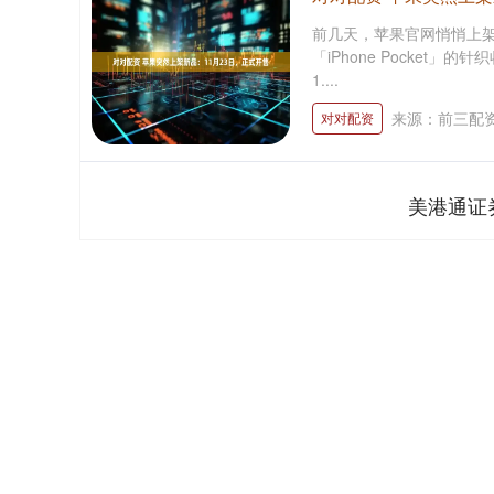
前几天，苹果官网悄悄上
「iPhone Pocket」
1....
来源：前三配
对对配资
美港通证