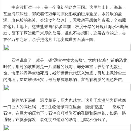
中东波斯湾一带，是一个魔幻的盐之王国。这里的山川、海岛，
甚至海底深处，都藏着亿万年前演化形成的巨厚盐层。水晶般的盐
洞、血色般的海滩、会流动的盐冰川，无数超乎想象的奇观，全都藏
在这片土地上。这些盐来自5亿多年前，极度干旱的环境让海水不断蒸
发，留下了厚达数千米厚的盐层。谁也不会想到，这层古老的盐，会
在亿万年之后，亲手把这片土地变成世界石油王国。
石油说白了，就是一锅“远古生物大杂烩”。大约1亿多年前的恐龙
时代，那时的波斯湾是一片温暖的浅海，养分丰富，养活了无数生
命。海里的浮游生物死后，残骸世世代代沉入海底，再加上泥沙尘土
的掩埋，层层堆积压实，最后形成厚厚的、富含有机质的黑色岩层。
越往地下深处，温度越高，压力也越大。这几千米深的岩层就像
一口巨大的高压锅，把古生物遗骸闷在里面，慢慢“熬煮”——熬成了
石油。在巨大的压力下，石油会顺着岩石的孔隙和裂缝跑，如果一路
通畅，它就会挥发、氧化变成铺路的沥青，那就不值钱了。