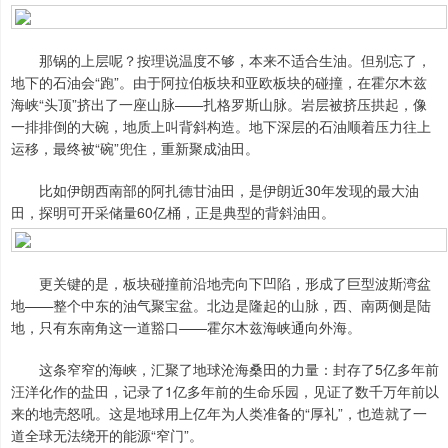
那锅的上层呢？按理说温度不够，本来不适合生油。但别忘了，
地下的石油会“跑”。由于阿拉伯板块和亚欧板块的碰撞，在霍尔木兹
海峡“头顶”挤出了一座山脉——扎格罗斯山脉。岩层被挤压拱起，像
一排排倒的大碗，地质上叫背斜构造。地下深层的石油顺着压力往上
运移，最终被“碗”兜住，重新聚成油田。
比如伊朗西南部的阿扎德甘油田，是伊朗近30年发现的最大油
田，探明可开采储量60亿桶，正是典型的背斜油田。
更关键的是，板块碰撞前沿地壳向下凹陷，形成了巨型波斯湾盆
地——整个中东的油气聚宝盆。北边是隆起的山脉，西、南两侧是陆
地，只有东南角这一道豁口——霍尔木兹海峡通向外海。
这条窄窄的海峡，汇聚了地球沧海桑田的力量：封存了5亿多年前
汪洋化作的盐田，记录了1亿多年前的生命乐园，见证了数千万年前以
来的地壳怒吼。这是地球用上亿年为人类准备的“厚礼”，也造就了一
道全球无法绕开的能源“窄门”。