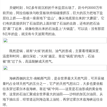
关键时刻，5亿多年前沉积的千米盐层出场了。距今约3000万年
前开始，阿拉伯板块与欧亚板块持续碰撞挤压，巨大的压力把地下盐
层往上挤——形成一座座地下“盐山”，像从地底冒出来的“大蘑菇”。它
们有的直接拱到了石油层的上面封锁了石油的去路，还有的把石油
层“裹”了起来，就像给熬出来的石油盖上“大锅盖”。可以说：没有那层
5亿年的盐，就没有今天波斯湾的油。
既然是锅，就有“火候”的差别。油气的形成，主要看埋藏深度、
温度和时间，越往深处，“火候”越足。靠近“锅底”的地方，石油
被“熬”过了头，高温裂解成天然气。
海峡西侧的北方-南帕斯气田，是全世界最大天然气田，可开采储
量约占全球天然气的五分之一，它产的天然气想出口，大多也要坐船
往东穿过霍尔木兹海峡。靠近“锅”中间——这里是石油形成的黄金地
带。这里的石油汇聚成全世界最大的油田——沙特的加瓦尔油田。从
地下抽出后，经管道运到海边装上油轮，再穿过霍尔木兹海峡运往全
球。