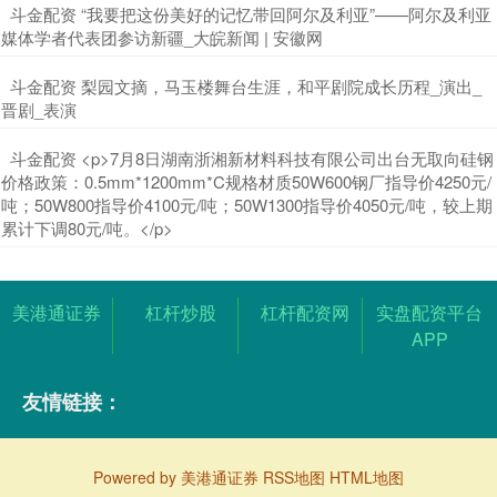
​斗金配资 “我要把这份美好的记忆带回阿尔及利亚”——阿尔及利亚
媒体学者代表团参访新疆_大皖新闻 | 安徽网
​斗金配资 梨园文摘，马玉楼舞台生涯，和平剧院成长历程_演出_
晋剧_表演
​斗金配资 <p>7月8日湖南浙湘新材料科技有限公司出台无取向硅钢
价格政策：0.5mm*1200mm*C规格材质50W600钢厂指导价4250元/
吨；50W800指导价4100元/吨；50W1300指导价4050元/吨，较上期
累计下调80元/吨。</p>
美港通证券
杠杆炒股
杠杆配资网
实盘配资平台
APP
友情链接：
Powered by
美港通证券
RSS地图
HTML地图