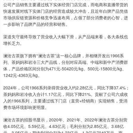
公司产品销售主要通过线下实体经营门店完成，而电商和直播带货的
快速发展对线下实体门店的经营造成较大冲击，且近年白牌产品凭借
市场供应链资源和价格竞争迅速布局，占领了部分消费者的心智，进
一步影响了品牌产品的经营和销售。
渠道失守最终导致了营业收入大幅下滑，从产品端来看，各大条线也
增长乏力。
澜沧古茶旗下拥有“澜沧古茶”这一核心品牌，并相继开发出1966系
列、茶妈妈和岩冷三大产品线，分别对应高端、中端和新中产消费群
体，产品价格区间分别为471元-50420元/kg、500元-15800元/kg、
1242元-4363元/kg。
2024年，公司1966系列录得营业收入约2.28亿元，同比下降37.4%；
茶妈妈和岩冷收入合计1.17亿元，同比下降21%。贡献了公司六成收
入的1966系列，主要通过线下门店（直营+经销商）实现销售，受消
费市场环境影响更明显。
澜沧古茶的招股书显示，2020年、2021年、2022年澜沧古茶分别营
收4.05亿元、5.59亿元、4.63亿元；毛利分别为2.85亿元、3.68亿
元、3.05亿元；期内利润分别为1.23亿元、1.3亿元7049万元。而