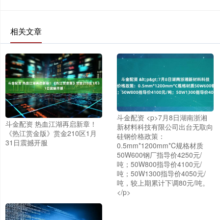
相关文章
斗金配资 <p>7月8日湖南浙湘
斗金配资 热血江湖再启新章！
新材料科技有限公司出台无取向
《热江赏金版》赏金210区1月
硅钢价格政策：
31日震撼开服
0.5mm*1200mm*C规格材质
50W600钢厂指导价4250元/
吨；50W800指导价4100元/
吨；50W1300指导价4050元/
吨，较上期累计下调80元/吨。
</p>