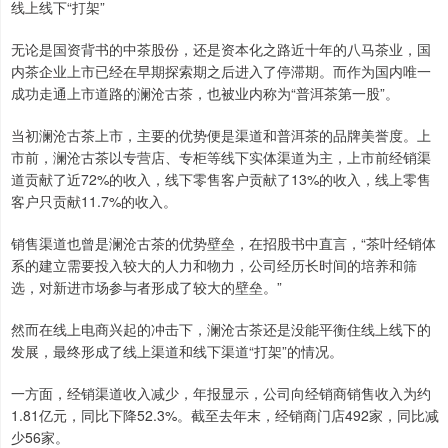
线上线下“打架”
无论是国资背书的中茶股份，还是资本化之路近十年的八马茶业，国
内茶企业上市已经在早期探索期之后进入了停滞期。而作为国内唯一
成功走通上市道路的澜沧古茶，也被业内称为“普洱茶第一股”。
当初澜沧古茶上市，主要的优势便是渠道和普洱茶的品牌美誉度。上
市前，澜沧古茶以专营店、专柜等线下实体渠道为主，上市前经销渠
道贡献了近72%的收入，线下零售客户贡献了13%的收入，线上零售
客户只贡献11.7%的收入。
销售渠道也曾是澜沧古茶的优势壁垒，在招股书中直言，“茶叶经销体
系的建立需要投入较大的人力和物力，公司经历长时间的培养和筛
选，对新进市场参与者形成了较大的壁垒。”
然而在线上电商兴起的冲击下，澜沧古茶还是没能平衡住线上线下的
发展，最终形成了线上渠道和线下渠道“打架”的情况。
一方面，经销渠道收入减少，年报显示，公司向经销商销售收入为约
1.81亿元，同比下降52.3%。截至去年末，经销商门店492家，同比减
少56家。