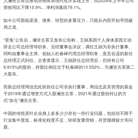
入澜沧古茶后推动营销体系现代化并实现上市，但2024年上半年公司
营收同比下降15.9%，净利润暴跌79.1%。
如今公司面临渠道、债务、转型的多重压力，只能从内部开始寻找破
局之道。
“罢免”公告后，澜沧古茶又发布公告称，王娟系因个人身体原因主动
辞去公司总经理等职务。后经董事会决议，调任王娟为非执行董事。
同时由董事会主席、创始人杜春峄代理总经理职务，直至合适的新任
总经理正式到任。企查查显示，王娟辞任总经理后，仍持有公司
9.915%的股份，持股比例仅次于杜春峄的13.552%，为澜沧古茶第二
大股东。
而新总经理周信忠此前担任公司非执行董事，周信忠及其管理的基金
于2019年通过增资方式入股澜沧古茶，2021年通过股份转让的方
式“加仓”澜沧古茶。
中国的传统茶叶企业身上多多少少存在一些行业问题，包括但不限于
行业集中度低，标准化程度不足，轻研发重营销，存货规模较大等问
题。