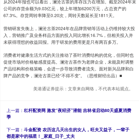
从2024年报也可以看出，澜沧古茶的库存压力在增加。截至2024年末
公司的存货余额为9.03亿元，较上年增加6200万元，占总资产的
67.3%。存货周转率降至0.20次，周转天数延长至1811天。
营销研发失衡上，澜沧古茶2024年在品牌营销等活动上仍维持较大投
入，营销推广及业务样品方面的投入同比增长16.7%，但相关投入并
未获得理想的收益回报。用于研发的费用更是只有两百多万。
消费者对健康生活方式的关注推动了茶叶消费结构的优化，但同时也
促使市场对价格敏感度提高。澜沧古茶作为老牌企业，未能及时调整
产品结构和价格策略，会进一步导致消费者流失。面对新兴品牌和白
牌产品的竞争，澜沧古茶已经“不得不变”。（思维财经出品）■
美港通证券提示：文章来自网络，不代表本站观点。
上一篇：
杠杆配资网 激发“夜经济”潜能 吉林省启动80天盛夏消费
季
下一篇：
斗金配资 农历这几天出生的女人，旺夫又益子，一辈子
都是家中的福星！_家庭_日子_丈夫