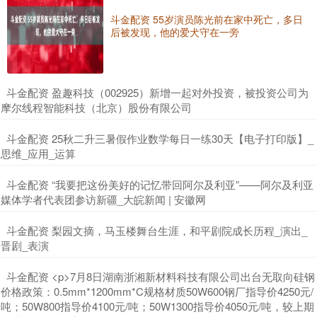
斗金配资 55岁演员陈光前在家中死亡，多日
后被发现，他的爱犬守在一旁
​斗金配资 盈趣科技（002925）新增一起对外投资，被投资公司为
摩尔线程智能科技（北京）股份有限公司
​斗金配资 25秋二升三暑假作业数学每日一练30天【电子打印版】_
思维_应用_运算
​斗金配资 “我要把这份美好的记忆带回阿尔及利亚”——阿尔及利亚
媒体学者代表团参访新疆_大皖新闻 | 安徽网
​斗金配资 梨园文摘，马玉楼舞台生涯，和平剧院成长历程_演出_
晋剧_表演
​斗金配资 <p>7月8日湖南浙湘新材料科技有限公司出台无取向硅钢
价格政策：0.5mm*1200mm*C规格材质50W600钢厂指导价4250元/
吨；50W800指导价4100元/吨；50W1300指导价4050元/吨，较上期