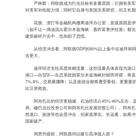
严林辉：阿联酋成为打击目标有多重原因：它拥有美军在
对美军补给能力强；同时它自身与美国关系密切，但又长期
花旗、渣打等金融机构撤离迪拜办公室，直接原因是伊朗
（如不让一滴油流出霍尔木兹海峡、轰炸富查伊拉港）都兑
建筑被碎片击中，也加剧了恐慌。
从经济冲击看，阿联酋GDP的90%以上集中在迪拜和阿
击更大。
迪拜经济支柱高度依赖流量，这些流量具体表现为港口运输
港口—自贸区—生态系统因霍尔木兹海峡封锁而停摆，将直接
7%-8%，交易量骤降）以及旅游业都将遭受重创。更重要
比注资救急。
阿布扎比的经济更稳健。石油经济占45%-46%左右，
局、穆巴达拉投资公司和阿布扎比发展控股公司）。阿布扎
然港口、旅游等也会受冲击，但家底厚实。长远看，如果冲
国家破产。
局势升级前，阿联酋何以吸引高净值人群？