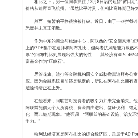
相比之下，另一位同事抓住了3月8日后的短暂“窗口期”。
价格从迪拜直飞杭州。“虽然比平时贵，但相比高峰期已好太
然而，短暂的平静很快被打破。近日，由于一些拦截碎片
恐慌并未真正消散。
作为中东的商业与旅游中心，阿联酋的“安全避风港”光环
上的GDP集中在迪拜和阿布扎比，但两者抗风险能力截然不同
厚”的阿布扎比则展现出强大的韧性——其经济有45%-4
富基金作为“压舱石”。
尽管花旗、渣打等金融机构因安全威胁撤离迪拜办公室，
应。因为金融系统目前还是稳定的，所以在阿布扎比拥有资
避险情绪正在上升。
在他看来，阿联酋对投资者的吸引力并未完全消失。他指
阿联酋凭借无个人所得税、资金自由进出、签证便利、锚定
化，而非短期现象。”他强调，“阿联酋的基础设施、治安环
争力。”
哈利法经济区是阿布扎比的综合经济区，隶属于AD Port