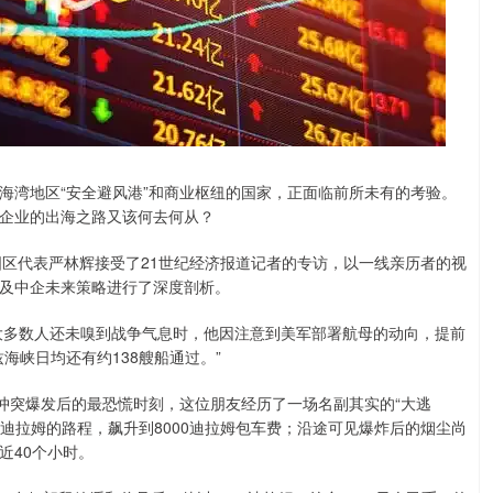
湾地区“安全避风港”和商业枢纽的国家，正面临前所未有的考验。
企业的出海之路又该何去何从？
国区代表严林辉接受了21世纪经济报道记者的专访，以一线亲历者的视
及中企未来策略进行了深度剖析。
大多数人还未嗅到战争气息时，他因注意到美军部署航母的动向，提前
海峡日均还有约138艘船通过。”
突爆发后的最恐慌时刻，这位朋友经历了一场名副其实的“大逃
多迪拉姆的路程，飙升到8000迪拉姆包车费；沿途可见爆炸后的烟尘尚
近40个小时。