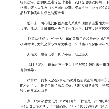
哈利法港、杰贝阿里港等全球性港口及阿提哈德铁路网，形
枢纽，该区提供自由区与国内经济区双重执照，允许100
品加工和高科技绿色能源产业。
近年来，阿布扎比的创新生态系统和便捷的连通性为中国
设施、能源、金融和技术等产业开展经营。目前，约有600
“阿联酋依然是中企进入中东的首选门户和最佳区域总部。
政治属性，尤其是霍尔木兹海峡这一全球能源命脉的潜在风
大撤离：票价飞涨，机场停运，烟尘漫天
《21世纪》：请先分享一下自本轮局势升级以来你和身
有何差异？
严林辉：我本人是在2月初局势升级前就正常离开中东去
能不远了，于是早早做了撤离准备。那时候机票正常，霍尔
过，但是基本归零。
真正让大家恐慌的是2月28日开战，特别是开始的前几
月1日-2日撤离的，当时最恐慌。他花了8000迪拉姆（约