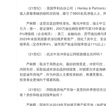
《21世纪》：英国亨利合伙公司（ Henley & Part
值人群最青睐的移民目的地，吸引了9800名高净值人士。
严林辉：这背后是趋势性变化。俄乌冲突后，瑞士中立形
引力：第一，签证便利，200万迪拉姆投资即可获10年黄
5%增值税（企业相关）；第三，金融自由，货币迪拉姆与
2023年未按美国要求冻结俄罗斯资产，强化了其中立、
报率高（定存利率4%，迪拜房产租金回报率曾达11%以上
《21世纪》：此次中东冲突会让阿联酋褪去光环吗？
严林辉：取决于局势走向。最好的情景是，冲突可控，最
内部失控，采取低成本游击战持续报复，封锁霍尔木兹海峡
别是迪拜房地产，作为外国人主要投资标的，将遭受重击。
投资者会更倾向于规避风险。
《21世纪》：阿联酋房地产市场一直受到外界密切关注
谁？房价和租金回报率如何？
严林辉：阿布扎比2019年开始将完整产权开放（如萨