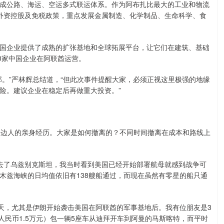
成公路、海运、空运多式联运体系。作为阿布扎比最大的工业和物流
%外资控股及免税政策，重点发展金属制造、化学制品、生命科学、食
企业提供了成熟的扩张基地和全球拓展平台，让它们在建筑、基础
0家中国企业在阿联酋运营。
”严林辉总结道，“但此次事件提醒大家，必须正视这里极强的地缘
险。建议企业在稳定后再做重大投资。”
边人的亲身经历。大家是如何撤离的？不同时间撤离在成本和路线上
了乌兹别克斯坦，我当时看到美国已经开始部署航母就感到战争可
木兹海峡的日均值依旧有138艘船通过，而现在虽然有零星的船只通
天，尤其是伊朗开始袭击美国在阿联酋的军事基地后。我有位朋友是3
合人民币1.5万元）包一辆5座车从迪拜开车到阿曼的马斯喀特，而平时