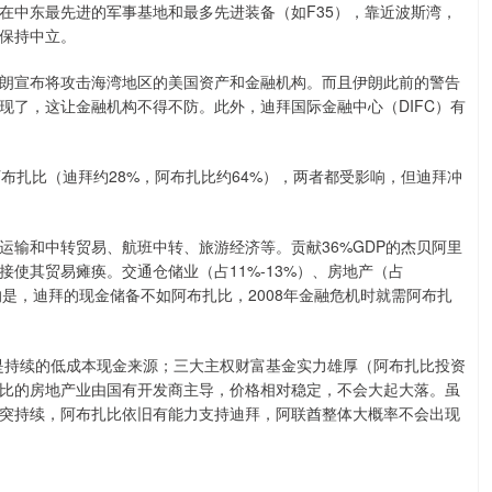
中东最先进的军事基地和最多先进装备（如F35），靠近波斯湾，
保持中立。
宣布将攻击海湾地区的美国资产和金融机构。而且伊朗此前的警告
现了，这让金融机构不得不防。此外，迪拜国际金融中心（DIFC）有
布扎比（迪拜约28%，阿布扎比约64%），两者都受影响，但迪拜冲
和中转贸易、航班中转、旅游经济等。贡献36%GDP的杰贝阿里
使其贸易瘫痪。交通仓储业（占11%-13%）、房地产（占
的是，迪拜的现金储备不如阿布扎比，2008年金融危机时就需阿布扎
是持续的低成本现金来源；三大主权财富基金实力雄厚（阿布扎比投资
比的房地产业由国有开发商主导，价格相对稳定，不会大起大落。虽
突持续，阿布扎比依旧有能力支持迪拜，阿联酋整体大概率不会出现