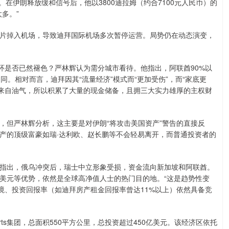
在伊朗释放缓和信号后，他以3800迪拉姆（约合7100元人民币）的
多。”
掉入机场，导致迪拜国际机场多次暂停运营。局势仍在动态演变，
是否已然褪色？严林辉认为需分城市看待。他指出，阿联酋90%以
。相对而言，迪拜因其“流量经济”模式而“更加受伤”，而“家底更
6%来自油气，所以积累了大量的现金储备，且拥三大实力雄厚的主权财
但严林辉分析，这主要是对伊朗“将攻击美国资产”警告的直接反
产的顶级富豪如瑞·达利欧、赵长鹏等不会轻易离开，而普通投资者的
出，俄乌冲突后，瑞士中立形象受损，资金流向新加坡和阿联酋。
美元等优势，依然是全球高净值人士的热门目的地。“这是趋势性变
境、投资回报率（如迪拜房产租金回报率曾达11%以上）依然具备竞
s集团，总面积550平方公里，总投资超过450亿美元。该经济区依托