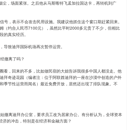
的烟尘，场面紧张。之后他从马斯喀特飞孟加拉国达卡，再转机到广
信号，表示不会攻击民用设施。我建议他抓住这个窗口期赶紧回来。
姆（约合人民币7100元），虽然比平时2000多元贵了不少，但相比
段的真实经历。
，导致迪拜国际机场再次暂停运营。
经撤离了吗？
看，回来的不多，比如做民宿的大姐告诉我很多中国人都没走。他
迪拜奇迹花园（编者注：位于阿联酋迪拜的一座在沙漠中创造的户外
和季节性运营而闻名）最近免费开放，居然还出现了排队现象。不
始撤离迪拜办公室，要求员工改为居家办公。有分析认为，全球资本
酋经济的冲击，特别是在经济和金融方面？