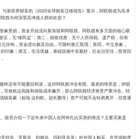
ners）与新世界财富的《2025全球财富迁移报告》显示，阿联酋成为高净
阿联酋为何深受高净值人群的欢迎？
象受损，资金开始流向新加坡和阿联酋。阿联酋有多方面的核心吸
金签证，无“移民监”；第二，税收优惠，无个人所得税、遗产税，但有
美元挂钩，资金进出极其自由，可随时换汇取现；第四，中立形象，
安全的印象；第五，生活优越，基础设施中东最好，社会治安佳，投资回
）。
终还有可能重回和谈，这对阿联酋冲击有限。最差的情景是，伊朗
，导致航运风险和保险成本飙升，那么阿联酋经济将受严重冲击。特
顶级富豪（如瑞·达利欧、赵长鹏等）资产可能不会轻易离开，但普通
。能否介绍一下近年来中国人在阿布扎比买房的情况？主要买家是
迪亚特岛、亚斯岛、利姆岛、玛利亚岛等）给外国人购买。在市场制度