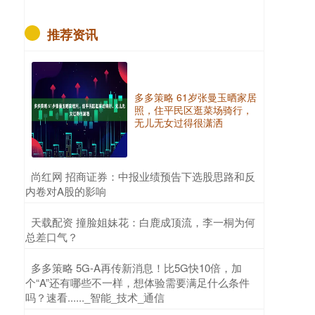
推荐资讯
多多策略 61岁张曼玉晒家居
照，住平民区逛菜场骑行，
无儿无女过得很潇洒
​尚红网 招商证券：中报业绩预告下选股思路和反
内卷对A股的影响
​天载配资 撞脸姐妹花：白鹿成顶流，李一桐为何
总差口气？
​多多策略 5G-A再传新消息！比5G快10倍，加
个“A”还有哪些不一样，想体验需要满足什么条件
吗？速看......_智能_技术_通信