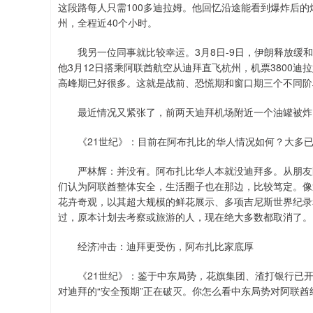
这段路每人只需100多迪拉姆。他回忆沿途能看到爆炸后
州，全程近40个小时。
我另一位同事就比较幸运。3月8日-9日，伊朗释放缓和
他3月12日搭乘阿联酋航空从迪拜直飞杭州，机票3800迪拉
高峰期已好很多。这就是战前、恐慌期和窗口期三个不同阶
最近情况又紧张了，前两天迪拜机场附近一个油罐被炸
《21世纪》：目前在阿布扎比的华人情况如何？大多已
严林辉：并没有。阿布扎比华人本就没迪拜多。从朋友圈
们认为阿联酋整体安全，生活圈子也在那边，比较笃定。像
花卉奇观，以其超大规模的鲜花展示、多项吉尼斯世界纪录
过，原本计划去考察或旅游的人，现在绝大多数都取消了。
经济冲击：迪拜更受伤，阿布扎比家底厚
《21世纪》：鉴于中东局势，花旗集团、渣打银行已开
对迪拜的“安全预期”正在破灭。你怎么看中东局势对阿联