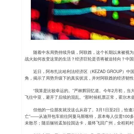
随着中东局势持续升级，阿联酋，这个长期以来被视为海
战火如何改变这里的生活？经济巨轮是否将被迫转向？中国
近日，阿布扎比哈利法经济区（KEZAD GROUP）中
角，揭示了局势升级下的真实状况，并对阿联酋的经济韧性
“我算是比较幸运的。”严林辉回忆道。今年2月初，当
飞往中亚，避开了后续的混乱。“那时候机票正常，霍尔木兹
但他的一位朋友就没这么从容了。3月1日至2日，恰逢冲
亡”——从迪拜包车前往阿曼马斯喀特，原本每人仅需100
未散尽；随后辗转孟加拉国达卡，最终飞回广州，全程耗时