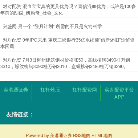
​对对配资 混血宝宝真的更具优势吗？盲信混血优势，或许是100多
年前的阴谋_凯勒奇_社会_文化
​兴盛网 另一个 “登月计划” 所需的不只是火箭科学
​对对配资 9年IPO未果 重庆三峡银行35亿永续债“借新还旧”难解资
本困局
​对对配资 7月3日柳州建筑钢材价格涨50，高线柳钢3490桂万钢
3310，螺纹柳钢3090桂万钢3010，盘螺柳钢3480桂万钢3290。
美港通证券
杠杆炒股
杠杆配资网
实盘配资平台
APP
友情链接：
Powered by
美港通证券
RSS地图
HTML地图